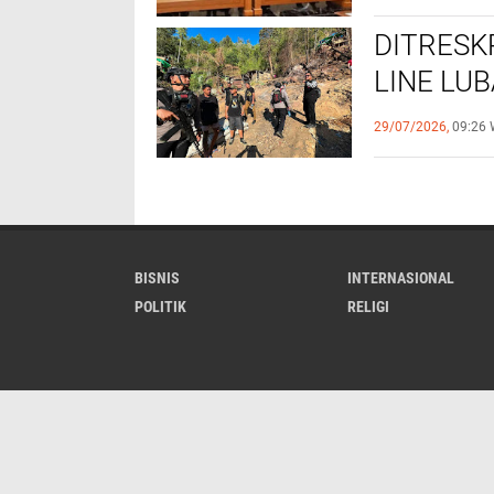
DITRESK
LINE LU
BOLANG
29/07/2026,
09:26 
BISNIS
INTERNASIONAL
POLITIK
RELIGI