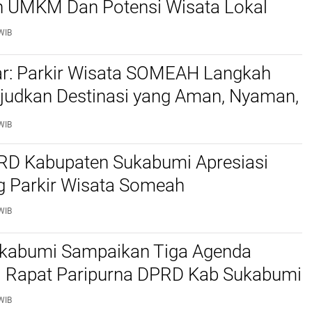
 UMKM Dan Potensi Wisata Lokal
WIB
ar: Parkir Wisata SOMEAH Langkah
judkan Destinasi yang Aman, Nyaman,
esan
WIB
RD Kabupaten Sukabumi Apresiasi
g Parkir Wisata Someah
WIB
ukabumi Sampaikan Tiga Agenda
di Rapat Paripurna DPRD Kab Sukabumi
WIB