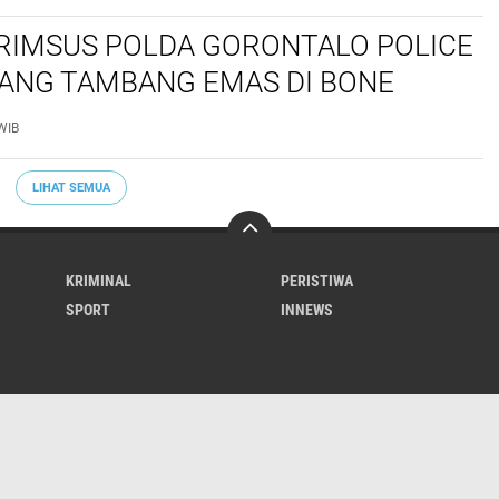
RIMSUS POLDA GORONTALO POLICE
BANG TAMBANG EMAS DI BONE
O
WIB
LIHAT SEMUA
KRIMINAL
PERISTIWA
SPORT
INNEWS
ABOUT US
REDAKSI
PRIVACY POLICY
Copyright ©
2026 InNews.Online | Latest & Breaking News