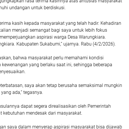
gungkapkan rasa terima kasihnya atas antusias masyarakat
uhi undangan untuk berdiskusi.
erima kasih kepada masyarakat yang telah hadir. Kehadiran
kalian menjadi semangat bagi saya untuk lebih fokus
emperjuangkan aspirasi warga Desa Warungkiara.
kiara. Kabupaten Sukabumi,” ujarnya. Rabu (4/2/2026).
askan, bahwa masyarakat perlu memahami kondisi
 kewenangan yang berlaku saat ini, sehingga beberapa
enyesuaikan.
terbatasan, saya akan tetap berusaha semaksimal mungkin
 yang ada,” tegasnya.
usulannya dapat segera direalisasikan oleh Pemerintah
t kebutuhan mendesak dari masyarakat.
an saya dalam menyerap aspirasi masyarakat bisa dijawab