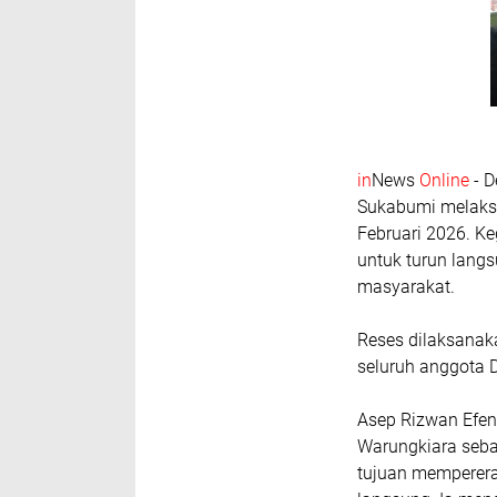
in
News
Online
- D
Sukabumi melaksa
Februari 2026. K
untuk turun langs
masyarakat.
Reses dilaksanak
seluruh anggota 
Asep Rizwan Efend
Warungkiara seba
tujuan memperera