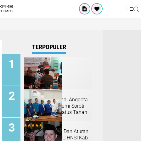
KAMIS
8•2026
TERPOPULER
Asep Rizwan Efendi Anggota
DPRD Kab Sukabumi Soroti
Permasalahan Status Tanah
di Reses Kedua
Kelangkaan BBM Dan Aturan
Benih Lobster, DPC HNSI Kab