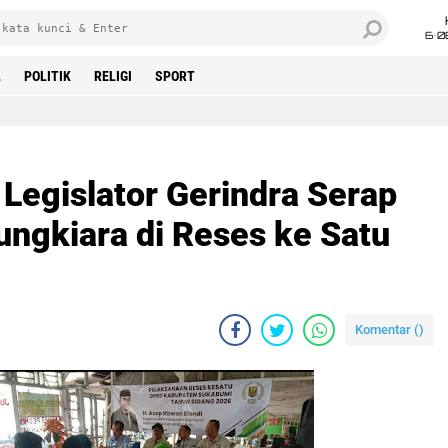
6•0
L
POLITIK
RELIGI
SPORT
Legislator Gerindra Serap
ungkiara di Reses ke Satu
Komentar (
)