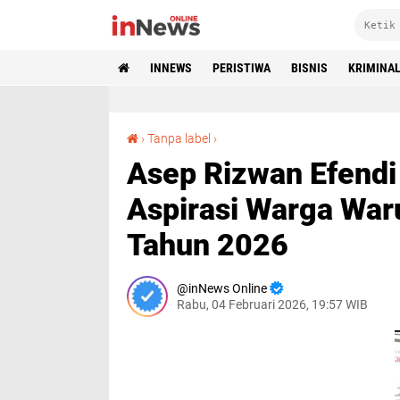
INNEWS
PERISTIWA
BISNIS
KRIMINA
Asep Rizwan Efendi Legislator Gerindra Serap Aspirasi Warga Warungkiara di Reses ke Satu Tahun 2026
›
Tanpa label
›
Asep Rizwan Efendi 
Aspirasi Warga War
Tahun 2026
inNews Online
Rabu, 04 Februari 2026, 19:57 WIB