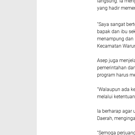
langsung. Ia men
yang hadir memen
“Saya sangat bert
bapak dan ibu se
menampung dan m
Kecamatan Warung
Asep juga menjel
pemerintahan dan
program harus m
“Walaupun ada ke
melalui ketentuan
Ia berharap agar 
Daerah, menginga
“Semoga perjuang