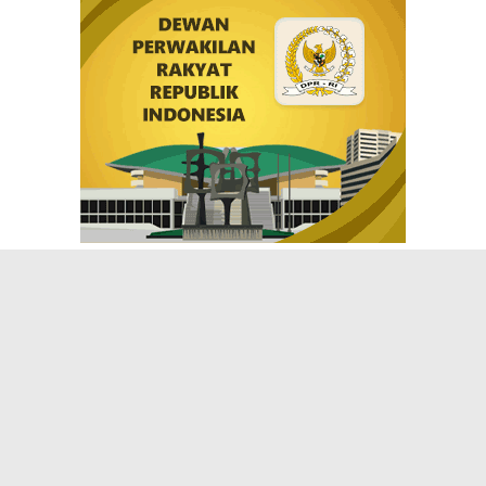
JELAJAHI
BISNIS
INTERNASIONAL
KRIMINAL
PERISTIWA
POLITIK
RELIGI
SPORT
INNEWS
@inNEWS Online