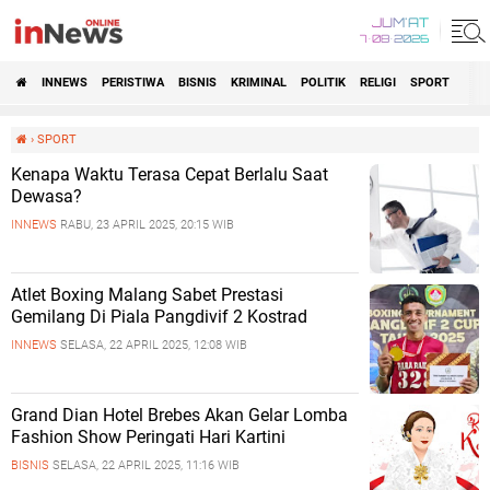
JUM'AT
7•08•2026
INNEWS
PERISTIWA
BISNIS
KRIMINAL
POLITIK
RELIGI
SPORT
›
SPORT
Kenapa Waktu Terasa Cepat Berlalu Saat
Dewasa?
INNEWS
RABU, 23 APRIL 2025, 20:15 WIB
Atlet Boxing Malang Sabet Prestasi
Gemilang Di Piala Pangdivif 2 Kostrad
INNEWS
SELASA, 22 APRIL 2025, 12:08 WIB
Grand Dian Hotel Brebes Akan Gelar Lomba
Fashion Show Peringati Hari Kartini
BISNIS
SELASA, 22 APRIL 2025, 11:16 WIB