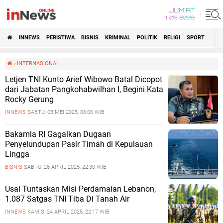
JUM'AT
7•08•2026
INNEWS
PERISTIWA
BISNIS
KRIMINAL
POLITIK
RELIGI
SPORT
›
INTERNASIONAL
Letjen TNI Kunto Arief Wibowo Batal Dicopot
dari Jabatan Pangkohabwilhan I, Begini Kata
Rocky Gerung
INNEWS
SABTU, 03 MEI 2025, 06:06 WIB
Bakamla RI Gagalkan Dugaan
Penyelundupan Pasir Timah di Kepulauan
Lingga
BISNIS
SABTU, 26 APRIL 2025, 22:30 WIB
Usai Tuntaskan Misi Perdamaian Lebanon,
1.087 Satgas TNI Tiba Di Tanah Air
INNEWS
KAMIS, 24 APRIL 2025, 22:17 WIB