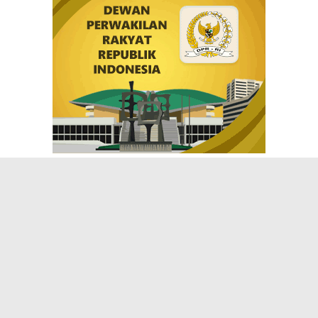
JELAJAHI
BISNIS
INTERNASIONAL
KRIMINAL
PERISTIWA
POLITIK
RELIGI
SPORT
INNEWS
@inNEWS Online