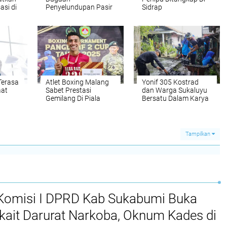
si di
Penyelundupan Pasir
Sidrap
Timah di Kepulauan
Lingga
Terasa
Atlet Boxing Malang
Yonif 305 Kostrad
aat
Sabet Prestasi
dan Warga Sukaluyu
Gemilang Di Piala
Bersatu Dalam Karya
Pangdivif 2 Kostrad
Bakti Padat Karya
2025
Tampilkan
Komisi I DPRD Kab Sukabumi Buka
kait Darurat Narkoba, Oknum Kades di