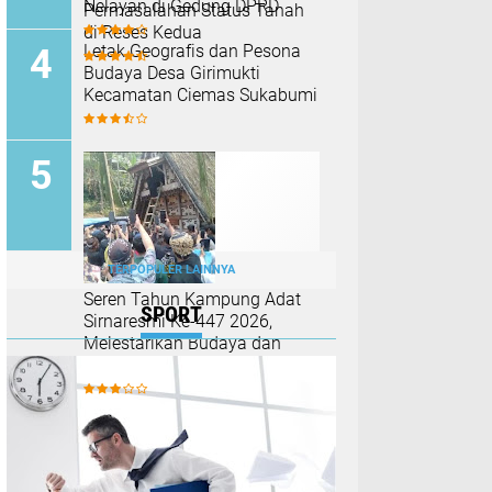
Nelayan di Gedung DPRD
Permasalahan Status Tanah
di Reses Kedua
Letak Geografis dan Pesona
Budaya Desa Girimukti
Kecamatan Ciemas Sukabumi
TERPOPULER LAINNYA
Seren Tahun Kampung Adat
SPORT
Sirnaresmi Ke-447 2026,
Melestarikan Budaya dan
Menjaga Kearifan Lokal