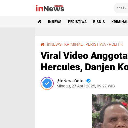
INNEWS
PERISTIWA
BISNIS
KRIMINA
Viral Video Anggota Kopas
›
inNEWS
›
KRIMINAL
›
PERISTIWA
›
POLITIK
Viral Video Anggot
Hercules, Danjen K
inNews Online
Minggu, 27 April 2025, 09:27 WIB