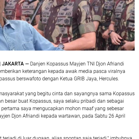
| JAKARTA —
Danjen Kopassus Mayjen TNI Djon Afriandi
mberikan keterangan kepada awak media pasca viralnya
passus berswafoto dengan Ketua GRIB Jaya, Hercules.
masyarakat yang begitu cinta dan sayangnya sama Kopassus
n besar buat Kopassus, saya selaku pribadi dan sebagai
, pertama saya mengucapkan mohon maaf yang sebesar
ayjen Djon Afriandi kepada wartawan, pada Sabtu 26 April
t terjadi di luar dugaan, alias spontan saja terjadi," imbuhnya.