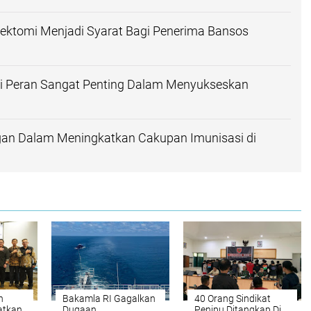
ektomi Menjadi Syarat Bagi Penerima Bansos
ki Peran Sangat Penting Dalam Menyukseskan
ngan Dalam Meningkatkan Cakupan Imunisasi di
n
Bakamla RI Gagalkan
40 Orang Sindikat
atkan
Dugaan
Penipu Ditangkap Di