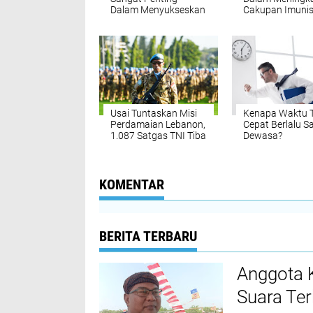
Dalam Menyukseskan
Cakupan Imunisa
Imunisasi
Indonesia
Usai Tuntaskan Misi
Kenapa Waktu 
Perdamaian Lebanon,
Cepat Berlalu S
1.087 Satgas TNI Tiba
Dewasa?
Di Tanah Air
KOMENTAR
BERITA TERBARU
Anggota 
Suara Ter