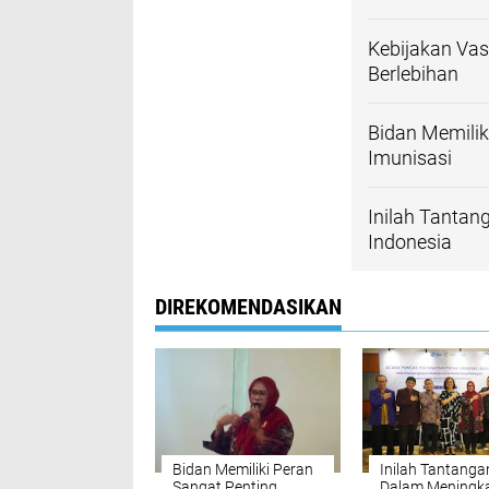
Kebijakan Vas
Berlebihan
Bidan Memili
Imunisasi
Inilah Tanta
Indonesia
DIREKOMENDASIKAN
Bidan Memiliki Peran
Inilah Tantanga
Sangat Penting
Dalam Meningk