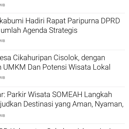
adi Sorotan
WIB
ukabumi Hadiri Rapat Paripurna DPRD
jumlah Agenda Strategis
WIB
esa Cikahuripan Cisolok, dengan
 UMKM Dan Potensi Wisata Lokal
WIB
ar: Parkir Wisata SOMEAH Langkah
judkan Destinasi yang Aman, Nyaman,
esan
WIB