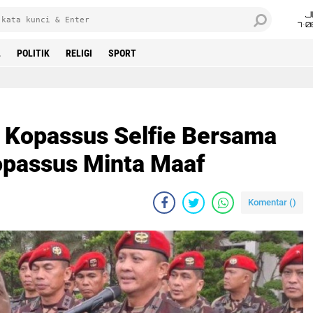
J
7•0
L
POLITIK
RELIGI
SPORT
sus Selfie Bersama Hercules, Danjen Kopassus Minta Maaf
a Kopassus Selfie Bersama
opassus Minta Maaf
Komentar (
)