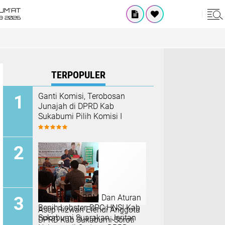
UM'AT
8•2026
TERPOPULER
Ganti Komisi, Terobosan
Junajah di DPRD Kab
Sukabumi Pilih Komisi I
Kelangkaan BBM Dan Aturan
Benih Lobster, DPC HNSI Kab
Asep Rizwan Efendi Anggota
Sukabumi Suarakan Jeritan
DPRD Kab Sukabumi Soroti