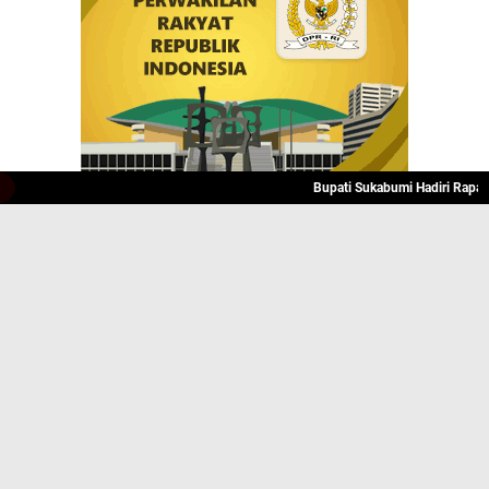
Bupati Sukabumi Hadiri Rapat 
JELAJAHI
BISNIS
INTERNASIONAL
KRIMINAL
PERISTIWA
POLITIK
RELIGI
SPORT
INNEWS
@inNEWS Online