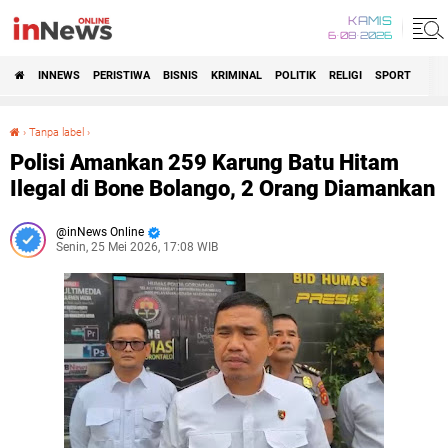
KAMIS
6•08•2026
INNEWS
PERISTIWA
BISNIS
KRIMINAL
POLITIK
RELIGI
SPORT
›
Tanpa label
›
Polisi Amankan 259 Karung Batu Hitam Ilegal di Bone Bolango, 2 Orang Diamankan
Polisi Amankan 259 Karung Batu Hitam
Ilegal di Bone Bolango, 2 Orang Diamankan
inNews Online
Senin, 25 Mei 2026, 17:08 WIB