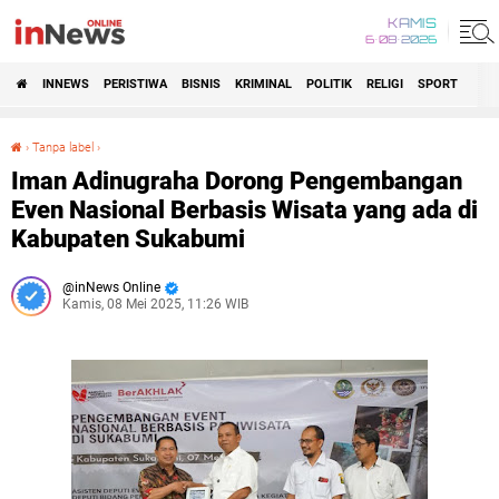
KAMIS
6•08•2026
INNEWS
PERISTIWA
BISNIS
KRIMINAL
POLITIK
RELIGI
SPORT
›
Tanpa label
›
Iman Adinugraha Dorong Pengembangan Even Nasional Berbasis Wisata yang ada di Kabupaten Sukabumi
Iman Adinugraha Dorong Pengembangan
Even Nasional Berbasis Wisata yang ada di
Kabupaten Sukabumi
inNews Online
Kamis, 08 Mei 2025, 11:26 WIB