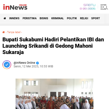
SABTU
8•08•2026
INNEWS
PERISTIWA
BISNIS
KRIMINAL
POLITIK
RELIGI
SPORT
›
Tanpa label
›
Bupati Sukabumi Hadiri Pelantikan IBI dan Launching Srikandi di Gedong Mahoni Sukaraja
Bupati Sukabumi Hadiri Pelantikan IBI dan
Launching Srikandi di Gedong Mahoni
Sukaraja
inNews Online
Senin, 12 Mei 2025, 10:55 WIB