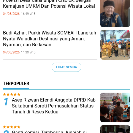
Potensi Desa Cikahuripan Cisolok, dengan
Kemajuan UMKM Dan Potensi Wisata Lokal
04/08/2026,
16:49 WIB
Budi Azhar: Parkir Wisata SOMEAH Langkah
Nyata Wujudkan Destinasi yang Aman,
Nyaman, dan Berkesan
04/08/2026,
11:30 WIB
LIHAT SEMUA
TERPOPULER
Asep Rizwan Efendi Anggota DPRD Kab
Sukabumi Soroti Permasalahan Status
Tanah di Reses Kedua
Ganti Komisi, Terobosan Junajah di