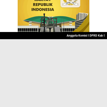
Anggota Komisi I DPRD Kab Sukab
JELAJAHI
BISNIS
INTERNASIONAL
KRIMINAL
PERISTIWA
POLITIK
RELIGI
SPORT
INNEWS
@inNEWS Online